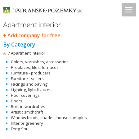
Apartment interior
+ Add company for free
By Category
All
/
Apartment interior
Colors, varnishes, accessories
Fireplaces, tiles, furnaces
Furniture - producers
Furniture - sellers
Facings and paving
Lighting, light fixtures
Floor coverings
Doors
Built-in wardrobes
Artistic smithcraft
Window blinds, shades, house canopies
Interior greenery
Feng Shui