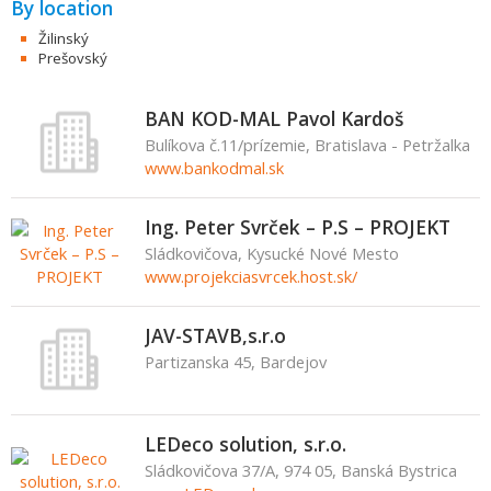
By location
Žilinský
Prešovský
BAN KOD-MAL Pavol Kardoš
Bulíkova č.11/prízemie, Bratislava - Petržalka
www.bankodmal.sk
Ing. Peter Svrček – P.S – PROJEKT
Sládkovičova, Kysucké Nové Mesto
www.projekciasvrcek.host.sk/
JAV-STAVB,s.r.o
Partizanska 45, Bardejov
LEDeco solution, s.r.o.
Sládkovičova 37/A, 974 05, Banská Bystrica