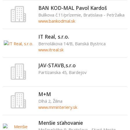
BAN KOD-MAL Pavol Kardoš
Bulíkova č.11/prízemie, Bratislava - Petržalka
www.bankodmal.sk
IT Real, s.r.o.
Bernolákova 14/B, Banská Bystrica
www.itreal.sk
JAV-STAVB,s.r.o
Partizanska 45, Bardejov
M+M
Dlhá 2, Žilina
www.mminteriery.sk
Menšie sťahovanie
Mošovského 9, Bratislava - Staré Mesto